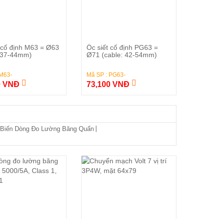
Đặt Hàng
Đặt Hàng
 cố định M63 = Ø63
Ốc siết cố định PG63 =
: 37-44mm)
Ø71 (cable: 42-54mm)
 M63-
Mã SP : PG63-
0 VNĐ
73,100 VNĐ
|
Biến Dòng Đo Lường Băng Quấn