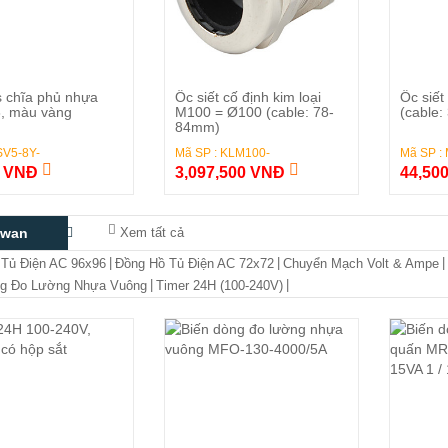
Đặt Hàng
Đặt Hàng
 chĩa phủ nhựa
Ốc siết cố định kim loại
Ốc siết
8, màu vàng
M100 = Ø100 (cable: 78-
(cable
84mm)
SV5-8Y-
Mã SP : KLM100-
Mã SP :
0 VNĐ
3,097,500 VNĐ
44,50
iwan
Xem tất cả
|
|
|
Tủ Điện AC 96x96
Đồng Hồ Tủ Điện AC 72x72
Chuyển Mạch Volt & Ampe
|
|
ng Đo Lường Nhựa Vuông
Timer 24H (100-240V)