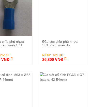
Đặt Hàng
Đặt Hàng
s chĩa phủ nhựa
Đầu cos chĩa phủ nhựa
màu xanh 1 / 1
SV1.25-5, màu đỏ
 SV2-6B-
Mã SP : SV1-5R-
0 VNĐ
26,800 VNĐ