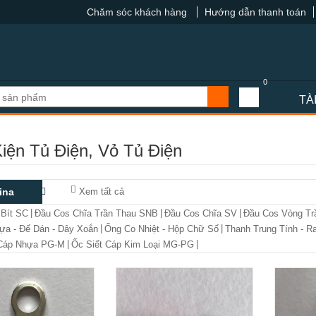
Chăm sóc khách hàng
Hướng dẫn thanh toán
0
TÀ
iện Tủ Điện, Vỏ Tủ Điện
ina
Xem tất cả
|
|
|
 Bít SC
Đầu Cos Chĩa Trần Thau SNB
Đầu Cos Chĩa SV
Đầu Cos Vòng Tr
|
|
a - Đế Dán - Dây Xoắn
Ống Co Nhiệt - Hộp Chữ Số
Thanh Trung Tính - R
|
|
 Cáp Nhựa PG-M
Ốc Siết Cáp Kim Loại MG-PG