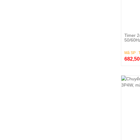
Timer 2
50/60Hz
Mã SP : 
682,5