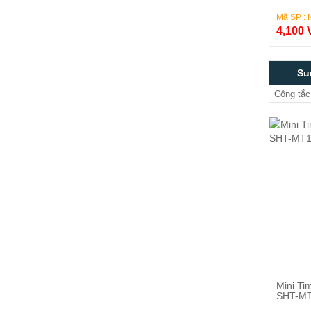
Mã SP : 
4,100
Su
Công tắc
Mini Ti
SHT-MT