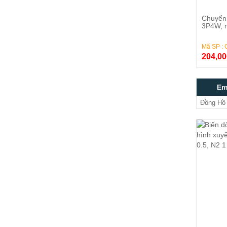
Chuyển 
3P4W, 
Mã SP :
204,0
Em
Đồng Hồ