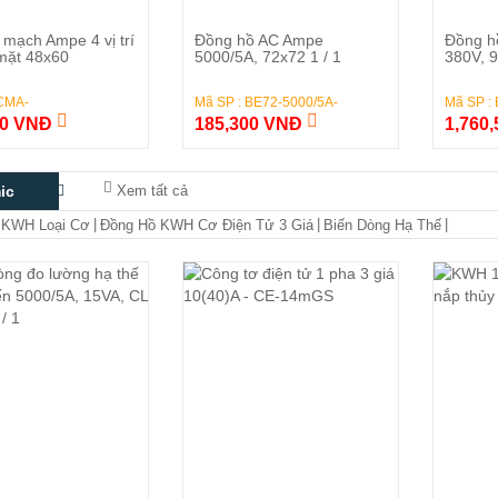
Đặt Hàng
Đặt Hàng
mạch Ampe 4 vị trí
Đồng hồ AC Ampe
Đồng h
mặt 48x60
5000/5A, 72x72 1 / 1
380V, 
 CMA-
Mã SP : BE72-5000/5A-
Mã SP :
00 VNĐ
185,300 VNĐ
1,760
ic
Xem tất cả
|
|
|
 KWH Loại Cơ
Đồng Hồ KWH Cơ Điện Tử 3 Giá
Biến Dòng Hạ Thế