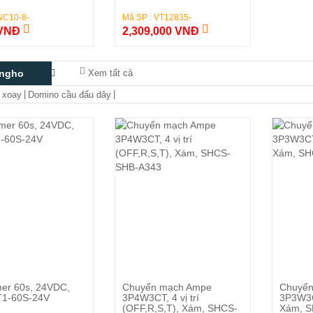
NC10-8-
Mã SP : VT12835-
 VNĐ
2,309,000 VNĐ
ngho
Xem tất cả
|
|
 xoay
Domino cầu đấu dây
Đặt Hàng
Đặt Hàng
mer 60s, 24VDC,
Chuyển mạch Ampe
Chuyển
1-60S-24V
3P4W3CT, 4 vị trí
3P3W3CT
(OFF,R,S,T), Xám, SHCS-
Xám, 