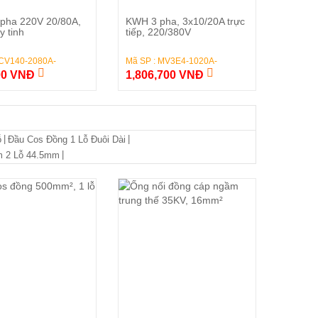
Đặt Hàng
Đặt Hàng
pha 220V 20/80A,
KWH 3 pha, 3x10/20A trực
y tinh
tiếp, 220/380V
 CV140-2080A-
Mã SP : MV3E4-1020A-
00 VNĐ
1,806,700 VNĐ
|
|
ỗ
Đầu Cos Đồng 1 Lỗ Đuôi Dài
|
m 2 Lỗ 44.5mm