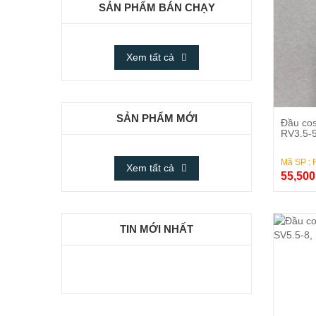
SẢN PHẨM BÁN CHẠY
Xem tất cả
SẢN PHẨM MỚI
Đầu co
RV3.5-
Mã SP : 
Xem tất cả
55,50
TIN MỚI NHẤT