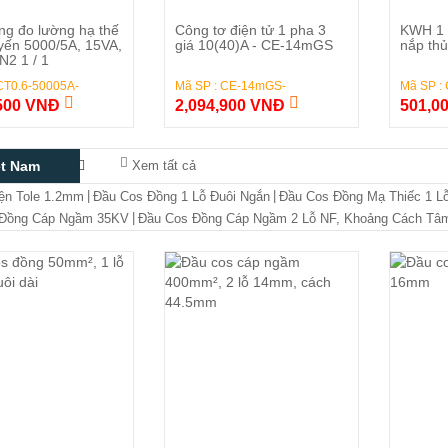
Đặt Hàng
Đặt Hàng
ng đo lường hạ thế
Công tơ điện tử 1 pha 3
KWH 1 
yến 5000/5A, 15VA,
giá 10(40)A - CE-14mGS
nắp thủ
N2 1 / 1
CT0.6-50005A-
Mã SP : CE-14mGS-
Mã SP :
,500 VNĐ
2,094,900 VNĐ
501,0
ệt Nam
Xem tất cả
|
|
ện Tole 1.2mm
Đầu Cos Đồng 1 Lỗ Đuôi Ngắn
Đầu Cos Đồng Mạ Thiếc 1 L
|
 Đồng Cáp Ngầm 35KV
Đầu Cos Đồng Cáp Ngầm 2 Lỗ NF, Khoảng Cách Tâ