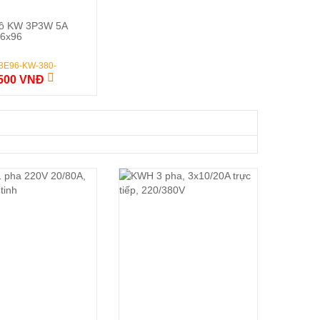
Đặt Hàng
ồ KW 3P3W 5A
96x96
 BE96-KW-380-
,500 VNĐ