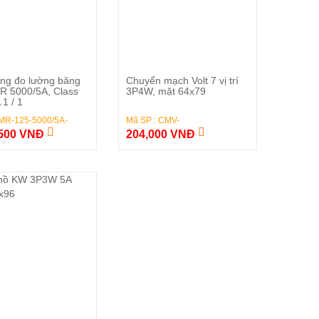
Đặt Hàng
Đặt Hàng
òng đo lường băng
Chuyển mạch Volt 7 vị trí
R 5000/5A, Class
3P4W, mặt 64x79
 1 / 1
 MR-125-5000/5A-
Mã SP : CMV-
,500 VNĐ
204,000 VNĐ