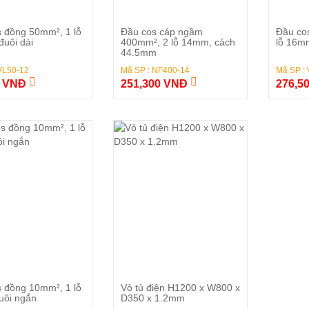
Đặt Hàng
Đặt Hàng
 đồng 50mm², 1 lỗ
Đầu cos cáp ngầm
Đầu co
uôi dài
400mm², 2 lỗ 14mm, cách
lỗ 16m
44.5mm
VL50-12
Mã SP : NF400-14
Mã SP :
0 VNĐ
251,300 VNĐ
276,5
Đặt Hàng
Đặt Hàng
 đồng 10mm², 1 lỗ
Vỏ tủ điện H1200 x W800 x
uôi ngắn
D350 x 1.2mm