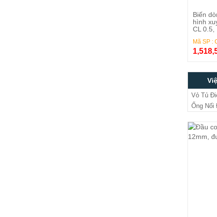
Biến dò
hình xu
CL 0.5, 
Mã SP : 
1,518
Vi
Vỏ Tủ Đi
Ống Nối