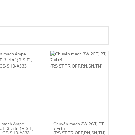
Đặt Hàng
Đặt Hàng
 mạch Ampe
Chuyển mạch 3W 2CT, PT,
, 3 vị trí (R,S,T),
7 vị trí
SHCS-SHB-A333
(RS,ST,TR,OFF,RN,SN,TN)