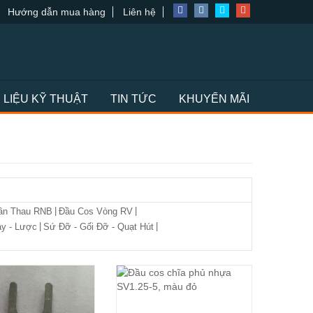
Hướng dẫn mua hàng
Liên hệ
I LIỆU KỸ THUẬT
TIN TỨC
KHUYẾN MÃI
|
|
ần Thau RNB
Đầu Cos Vòng RV
|
|
ay - Lược
Sứ Đỡ - Gối Đỡ - Quạt Hút