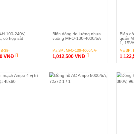
Đặt Hàng
Đặt Hàng
4H 100-240V,
Biến dòng đo lường nhựa
Biến d
, có hộp sắt
vuông MFO-130-4000/5A
quấn M
1, 15VA
TB-38-
Mã SP : MFO-130-4000/5A-
Mã SP :
00 VNĐ
1,012,500 VNĐ
1,122