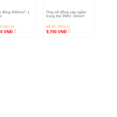
Đặt Hàng
Đặt Hàng
s đồng 500mm², 1
Ống nối đồng cáp ngầm
m
trung thế 35KV, 16mm²
 VC500-16-
Mã SP : VN16-U-
00 VNĐ
9,700 VNĐ