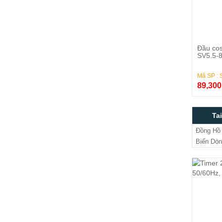
Đầu cos
SV5.5-
Mã SP : 
89,30
Ta
Đồng Hồ 
Biến Dò