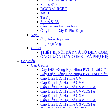
Series S18A và S18AS
Series S19
RCCB và RCBO
MCB
Tủ điện
Series S186
Cầu dao an toàn và hộp nổi
Ống Luồn Dây & Phụ Kiện
Vega
Ống luồn dây điện
Phụ kiện Vega
Comet
THIẾT BỊ NỐI DÂY VÀ TỦ ĐIỆN COM
ỐNG LUỒN DÂY COMET VÀ PHỤ KI
Cáp điện
Cáp Cadivi
Dây Điện Đồng Bọc Nhựa PVC 1 Lõi Cứn
Dây Điện Đồng Bọc Nhựa PVC Lõi Nhiều
Cáp Điện Lực Hạ Thế CV
Cáp Điện Lực Hạ Thế CVV
Cáp Điện Lực Hạ Thế CVV/DATA
Cáp Điện Lực Hạ Thế CVV/DSTA
Cáp Điện Lực Hạ Thế CXV
Cáp Điện Lực Hạ Thế CXV/DATA
Cáp Điện Lực Hạ Thế CXV/DSTA