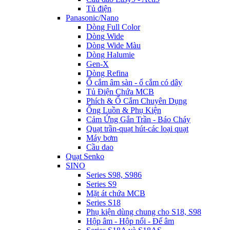
Tủ điện
Panasonic/Nano
Dòng Full Color
Dòng Wide
Dòng Wide Màu
Dòng Halumie
Gen-X
Dòng Refina
Ổ cắm âm sàn - ổ cắm có dây
Tủ Điện Chứa MCB
Phích & Ổ Cắm Chuyên Dụng
Ống Luồn & Phụ Kiện
Cảm Ứng Gắn Trần - Báo Cháy
Quạt trần-quạt hút-các loại quạt
Máy bơm
Cầu dao
Quạt Senko
SINO
Series S98, S986
Series S9
Mặt át chứa MCB
Series S18
Phụ kiện dùng chung cho S18, S98
Hộp âm - Hộp nổi - Đế âm