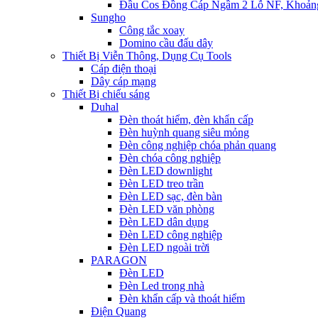
Đầu Cos Đồng Cáp Ngầm 2 Lỗ NF, Khoản
Sungho
Công tắc xoay
Domino cầu đấu dây
Thiết Bị Viễn Thông, Dụng Cụ Tools
Cáp điện thoại
Dây cáp mạng
Thiết Bị chiếu sáng
Duhal
Đèn thoát hiểm, đèn khẩn cấp
Đèn huỳnh quang siêu mỏng
Đèn công nghiệp chóa phản quang
Đèn chóa công nghiệp
Đèn LED downlight
Đèn LED treo trần
Đèn LED sạc, đèn bàn
Đèn LED văn phòng
Đèn LED dân dụng
Đèn LED công nghiệp
Đèn LED ngoài trời
PARAGON
Đèn LED
Đèn Led trong nhà
Đèn khẩn cấp và thoát hiểm
Điện Quang