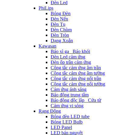
Đèn Led
PhiLips
Bóng Đèn
Đèn Nến
Đèn Tụ
Đèn Chùm
Đèn Tròn
Dạng Xoắn
Kawasan
Báo xì ga_ Báo khói
Đèn Led cảm ứng
Đèn ốp trần cảm ứng
Công tắc cảm ứng âm trần
Công tắc cảm ứng âm tường
Công tắc cảm ứng nổi trần
Công tắc cảm ứng nổi tường
Cảm ứng ánh sáng
Báo động trung tâm
Báo động độc lập_ Cửa từ
Cảm ứng vi sóng
Rạng Đông
Bóng đèn LED tube
Bóng LED Bulb
LED Panel
LED bán nguyệt