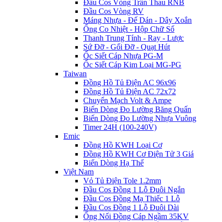
Đầu Cos Vòng Trần Thau RNB
Đầu Cos Vòng RV
Máng Nhựa - Đế Dán - Dây Xoắn
Ống Co Nhiệt - Hộp Chữ Số
Thanh Trung Tính - Ray - Lược
Sứ Đỡ - Gối Đỡ - Quạt Hút
Ốc Siết Cáp Nhựa PG-M
Ốc Siết Cáp Kim Loại MG-PG
Taiwan
Đồng Hồ Tủ Điện AC 96x96
Đồng Hồ Tủ Điện AC 72x72
Chuyển Mạch Volt & Ampe
Biến Dòng Đo Lường Băng Quấn
Biến Dòng Đo Lường Nhựa Vuông
Timer 24H (100-240V)
Emic
Đồng Hồ KWH Loại Cơ
Đồng Hồ KWH Cơ Điện Tử 3 Giá
Biến Dòng Hạ Thế
Việt Nam
Vỏ Tủ Điện Tole 1.2mm
Đầu Cos Đồng 1 Lỗ Đuôi Ngắn
Đầu Cos Đồng Mạ Thiếc 1 Lỗ
Đầu Cos Đồng 1 Lỗ Đuôi Dài
Ống Nối Đồng Cáp Ngầm 35KV