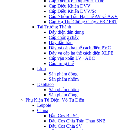
Cáp Điện Kế, Duplex Hạ Thế
Cáp Điều Khiển DVV
Cáp Điều Khiển DVV/Sc
Cáp Nhôm Trần Hạ Thế AV và AXV
Cáp Hạ Thế Chống Cháy / FR / FRT
Tài Trường Thành
Dây điện dân dụng
Cáp chống cháy
Dây dẫn trần
Dây và cáp hạ thế cách điện PVC
Dây và cáp hạ thế cách điện XLPE
Cáp vặn xoắn LV - ABC
Cáp trung thế
Lion
Sản phẩm đồng
Sản phẩm nhôm
Daphaco
Sản phẩm nhôm
Sản phẩm đồng
Phụ Kiện Tủ Điện, Vỏ Tủ Điện
Leipole
China
Đầu Cos Bít SC
Đầu Cos Chĩa Trần Thau SNB
Đầu Cos Chĩa SV