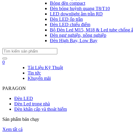
Bóng đèn compact
Đèn bóng huỳnh quang T8/T10
LED downlight âm trần RD
Đèn LED ốp trần
Đèn LED chiếu điểm
Bộ Đèn Led M15, M18 & Led tube chống 
Đèn ngư nghiệp, nông nghiệp
Đèn High Bay, Low Bay
0
Tài Liệu Kỹ Thuật
Tin tức
Khuyến mãi
PARAGON
Đèn LED
Đèn Led trong nhà
Đèn khẩn cấp và thoát hiểm
Sản phẩm bán chạy
Xem tất cả