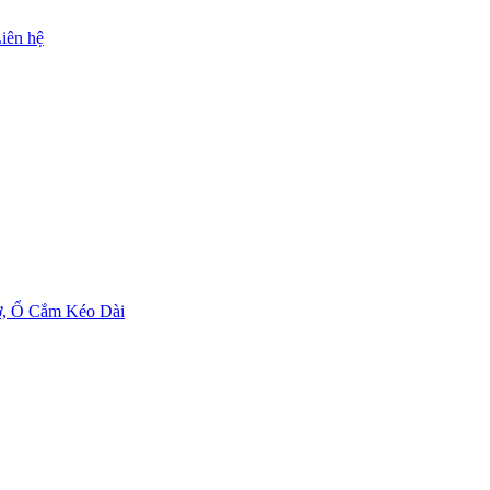
iên hệ
ờ, Ổ Cắm Kéo Dài