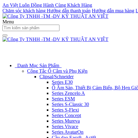
An Việt Luôn Đồng Hành Cùng Khách Hàng
Chăm sóc khách hàng
Hướng dẫn thanh toán
Hướng dẫn mua hàng
L
Menu
Danh Mục Sản Phẩm
Công Tắc Ổ Cắm và Phụ Kiện
Clipsal/Schneider
Series E30
Ổ Âm Sàn, Thiết Bị Cảm Biến, Bộ Hẹn Gi
Series Zencelo A
Series ESM
Series S-Classic 30
Series S-Flexi
Series Concept
Series Mureva
Series Vivace
Series AvatarOn
Cầu dao Easy9 - Acti9