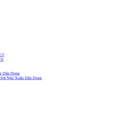
ET
ỆN
g Dân Dụng
 Sợi Nhỏ Xoắn Dân Dụng