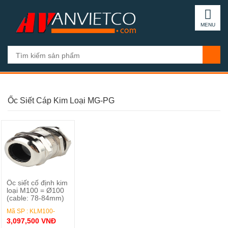
MENU
Ốc Siết Cáp Kim Loại MG-PG
Đặt Hàng
Ốc siết cố định kim
loại M100 = Ø100
(cable: 78-84mm)
Mã SP : KLM100-
3,097,500 VNĐ