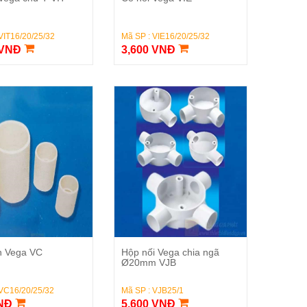
VIT16/20/25/32
Mã SP : VIE16/20/25/32
 VNĐ
3,600 VNĐ
Đặt Hàng
Đặt Hàng
ơn Vega VC
Hộp nối Vega chia ngã
Ø20mm VJB
 VC16/20/25/32
Mã SP : VJB25/1
VNĐ
5,600 VNĐ