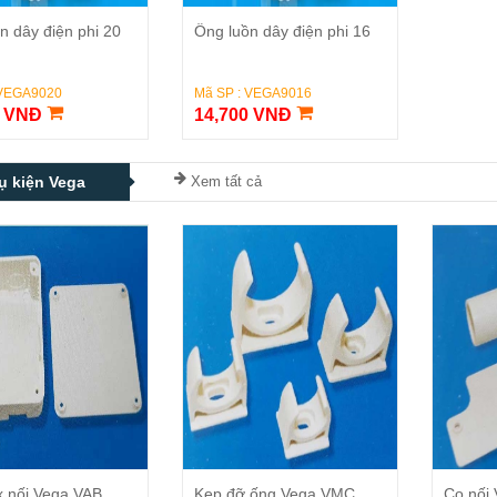
Đặt Hàng
Đặt Hàng
n dây điện phi 20
Ống luồn dây điện phi 16
 VEGA9020
Mã SP : VEGA9016
0 VNĐ
14,700 VNĐ
ụ kiện Vega
Xem tất cả
Đặt Hàng
Đặt Hàng
 nối Vega VAB
Kẹp đỡ ống Vega VMC
Co nối 