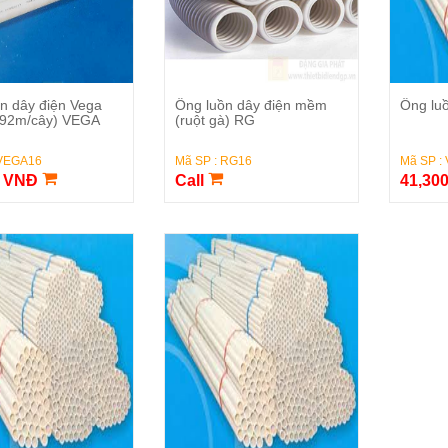
Đặt Hàng
Đặt Hàng
n dây điện Vega
Ống luồn dây điện mềm
Ống luồ
.92m/cây) VEGA
(ruột gà) RG
 VEGA16
Mã SP : RG16
Mã SP :
0 VNĐ
Call
41,30