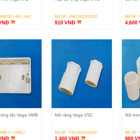
VAB332 / 442 / 662
Mã SP : VMC16/20/25/32
Mã SP : 
 VNĐ
910 VNĐ
4,600
Đặt Hàng
Đặt Hàng
công tắc Vega VWB
Nối răng Vega VSC
Nối tr
VWB-1 / VWB-2
Mã SP : VSC16/20/25/32
Mã SP :
 VNĐ
1,400 VNĐ
980 