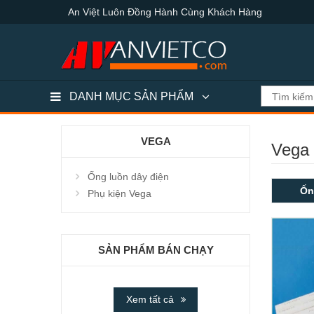
An Việt Luôn Đồng Hành Cùng Khách Hàng
DANH MỤC SẢN PHẨM
VEGA
Vega
Ống luồn dây điện
Ốn
Phụ kiện Vega
SẢN PHẨM BÁN CHẠY
Xem tất cả