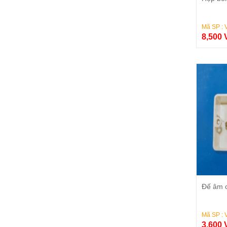
Mã SP : 
8,500
Đế âm 
Mã SP : 
3,600