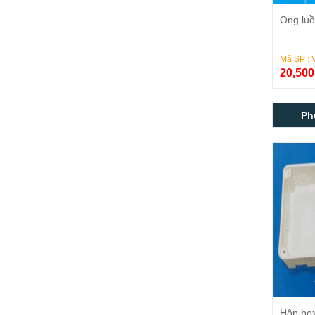
Ống luồ
Mã SP :
20,50
Ph
Hộp box