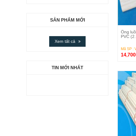
SẢN PHẨM MỚI
Ống luồ
PVC (2
Xem tất cả
Mã SP :
14,70
TIN MỚI NHẤT