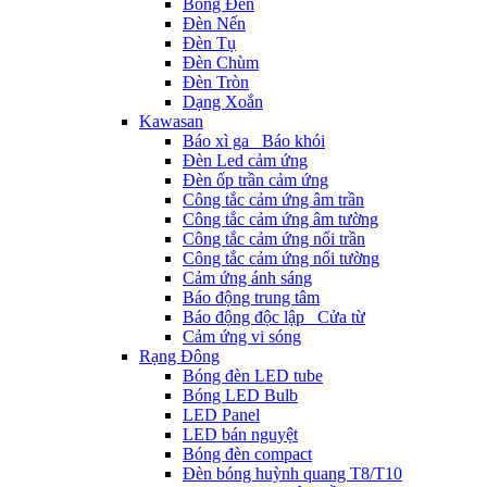
Bóng Đèn
Đèn Nến
Đèn Tụ
Đèn Chùm
Đèn Tròn
Dạng Xoắn
Kawasan
Báo xì ga_ Báo khói
Đèn Led cảm ứng
Đèn ốp trần cảm ứng
Công tắc cảm ứng âm trần
Công tắc cảm ứng âm tường
Công tắc cảm ứng nổi trần
Công tắc cảm ứng nổi tường
Cảm ứng ánh sáng
Báo động trung tâm
Báo động độc lập_ Cửa từ
Cảm ứng vi sóng
Rạng Đông
Bóng đèn LED tube
Bóng LED Bulb
LED Panel
LED bán nguyệt
Bóng đèn compact
Đèn bóng huỳnh quang T8/T10