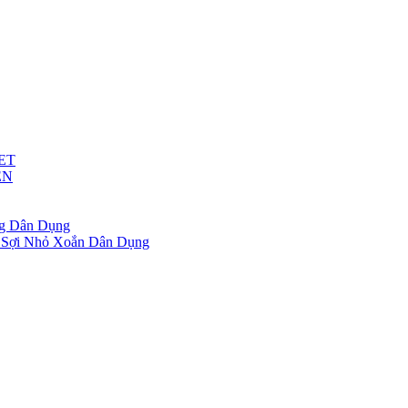
ET
ỆN
g Dân Dụng
 Sợi Nhỏ Xoắn Dân Dụng