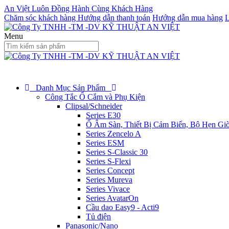
An Việt Luôn Đồng Hành Cùng Khách Hàng
Chăm sóc khách hàng
Hướng dẫn thanh toán
Hướng dẫn mua hàng
L
Menu
Danh Mục Sản Phẩm
Công Tắc Ổ Cắm và Phụ Kiện
Clipsal/Schneider
Series E30
Ổ Âm Sàn, Thiết Bị Cảm Biến, Bộ Hẹn Gi
Series Zencelo A
Series ESM
Series S-Classic 30
Series S-Flexi
Series Concept
Series Mureva
Series Vivace
Series AvatarOn
Cầu dao Easy9 - Acti9
Tủ điện
Panasonic/Nano