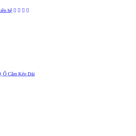
iên hệ
ờ, Ổ Cắm Kéo Dài