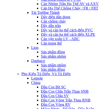
Cáp Nhôm Trần Hạ Thế AV và AXV
Cáp Hạ Thế Chống Cháy / FR / FRT
Tài Trường Thành
Dây điện dân dụng
Cáp chống cháy
Dây dẫn trần
Dây và cáp hạ thế cách điện PVC
Dây và cáp hạ thế cách điện XLPE
Cáp vặn xoắn LV - ABC
Cáp trung thế
Lion
Sản phẩm đồng
Sản phẩm nhôm
Daphaco
Sản phẩm nhôm
Sản phẩm đồng
Phụ Kiện Tủ Điện, Vỏ Tủ Điện
Leipole
China
Đầu Cos Bít SC
Đầu Cos Chĩa Trần Thau SNB
Đầu Cos Chĩa SV
Đầu Cos Vòng Trần Thau RNB
Đầu Cos Vòng RV
Máng Nhựa - Đế Dán - Dây Xoắn