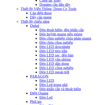
Công tắc xoay
Domino cầu đấu dây
Thiết Bị Viễn Thông, Dụng Cụ Tools
Cáp điện thoại
Dây cáp mạng
Thiết Bị chiếu sáng
Duhal
Đèn thoát hiểm, đèn khẩn cấp
Đèn huỳnh quang siêu mỏng
Đèn công nghiệp chóa phản quang
Đèn chóa công nghiệp
Đèn LED downlight
Đèn LED treo trần
Đèn LED sạc, đèn bàn
Đèn LED văn phòng
Đèn LED dân dụng
Đèn LED công nghiệp
Đèn LED ngoài trời
PARAGON
Đèn LED
Đèn Led trong nhà
Đèn khẩn cấp và thoát hiểm
Điện Quang
Đèn Led
PhiLips