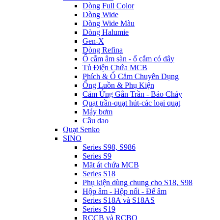
Dòng Full Color
Dòng Wide
Dòng Wide Màu
Dòng Halumie
Gen-X
Dòng Refina
Ổ cắm âm sàn - ổ cắm có dây
Tủ Điện Chứa MCB
Phích & Ổ Cắm Chuyên Dụng
Ống Luồn & Phụ Kiện
Cảm Ứng Gắn Trần - Báo Cháy
Quạt trần-quạt hút-các loại quạt
Máy bơm
Cầu dao
Quạt Senko
SINO
Series S98, S986
Series S9
Mặt át chứa MCB
Series S18
Phụ kiện dùng chung cho S18, S98
Hộp âm - Hộp nổi - Đế âm
Series S18A và S18AS
Series S19
RCCB và RCBO