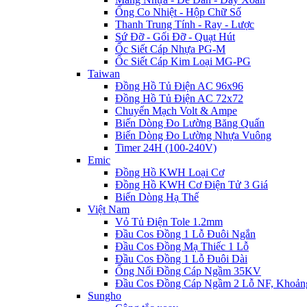
Ống Co Nhiệt - Hộp Chữ Số
Thanh Trung Tính - Ray - Lược
Sứ Đỡ - Gối Đỡ - Quạt Hút
Ốc Siết Cáp Nhựa PG-M
Ốc Siết Cáp Kim Loại MG-PG
Taiwan
Đồng Hồ Tủ Điện AC 96x96
Đồng Hồ Tủ Điện AC 72x72
Chuyển Mạch Volt & Ampe
Biến Dòng Đo Lường Băng Quấn
Biến Dòng Đo Lường Nhựa Vuông
Timer 24H (100-240V)
Emic
Đồng Hồ KWH Loại Cơ
Đồng Hồ KWH Cơ Điện Tử 3 Giá
Biến Dòng Hạ Thế
Việt Nam
Vỏ Tủ Điện Tole 1.2mm
Đầu Cos Đồng 1 Lỗ Đuôi Ngắn
Đầu Cos Đồng Mạ Thiếc 1 Lỗ
Đầu Cos Đồng 1 Lỗ Đuôi Dài
Ống Nối Đồng Cáp Ngầm 35KV
Đầu Cos Đồng Cáp Ngầm 2 Lỗ NF, Khoản
Sungho