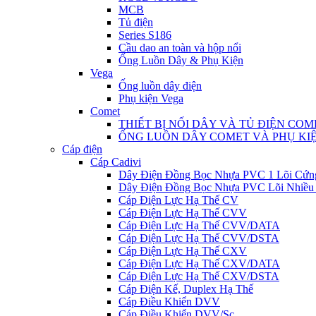
MCB
Tủ điện
Series S186
Cầu dao an toàn và hộp nổi
Ống Luồn Dây & Phụ Kiện
Vega
Ống luồn dây điện
Phụ kiện Vega
Comet
THIẾT BỊ NỐI DÂY VÀ TỦ ĐIỆN COM
ỐNG LUỒN DÂY COMET VÀ PHỤ KI
Cáp điện
Cáp Cadivi
Dây Điện Đồng Bọc Nhựa PVC 1 Lõi Cứn
Dây Điện Đồng Bọc Nhựa PVC Lõi Nhiều
Cáp Điện Lực Hạ Thế CV
Cáp Điện Lực Hạ Thế CVV
Cáp Điện Lực Hạ Thế CVV/DATA
Cáp Điện Lực Hạ Thế CVV/DSTA
Cáp Điện Lực Hạ Thế CXV
Cáp Điện Lực Hạ Thế CXV/DATA
Cáp Điện Lực Hạ Thế CXV/DSTA
Cáp Điện Kế, Duplex Hạ Thế
Cáp Điều Khiển DVV
Cáp Điều Khiển DVV/Sc