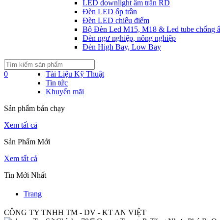
LED downlight âm trần RD
Đèn LED ốp trần
Đèn LED chiếu điểm
Bộ Đèn Led M15, M18 & Led tube chống 
Đèn ngư nghiệp, nông nghiệp
Đèn High Bay, Low Bay
0
Tài Liệu Kỹ Thuật
Tin tức
Khuyến mãi
Sản phẩm bán chạy
Xem tất cả
Sản Phẩm Mới
Xem tất cả
Tin Mới Nhất
Trang
CÔNG TY TNHH TM - DV - KT AN VIỆT