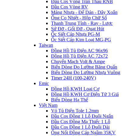
Đầu Cos Vòng Trần Thau RNB
Đầu Cos Vòng RV
Máng Nhựa - Đế Dán - Dây Xoắn
Ống Co Nhiệt - Hộp Chữ Số
Thanh Trung Tính - Ray - Lược
Sứ Đỡ - Gối Đỡ - Quạt Hút
Ốc Siết Cáp Nhựa PG-M
Ốc Siết Cáp Kim Loại MG-PG
Taiwan
Đồng Hồ Tủ Điện AC 96x96
Đồng Hồ Tủ Điện AC 72x72
Chuyển Mạch Volt & Ampe
Biến Dòng Đo Lường Băng Quấn
Biến Dòng Đo Lường Nhựa Vuông
Timer 24H (100-240V)
Emic
Đồng Hồ KWH Loại Cơ
Đồng Hồ KWH Cơ Điện Tử 3 Giá
Biến Dòng Hạ Thế
Việt Nam
Vỏ Tủ Điện Tole 1.2mm
Đầu Cos Đồng 1 Lỗ Đuôi Ngắn
Đầu Cos Đồng Mạ Thiếc 1 Lỗ
Đầu Cos Đồng 1 Lỗ Đuôi Dài
Ống Nối Đồng Cáp Ngầm 35KV