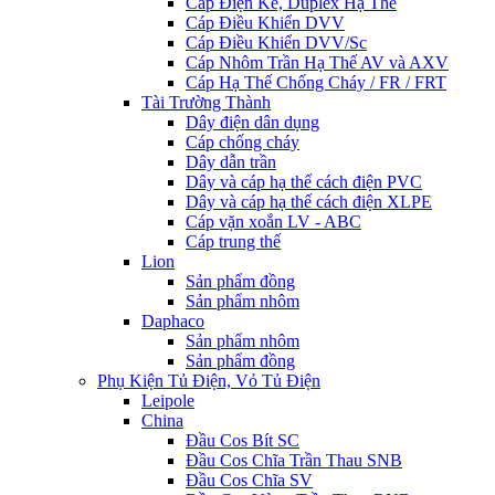
Cáp Điện Kế, Duplex Hạ Thế
Cáp Điều Khiển DVV
Cáp Điều Khiển DVV/Sc
Cáp Nhôm Trần Hạ Thế AV và AXV
Cáp Hạ Thế Chống Cháy / FR / FRT
Tài Trường Thành
Dây điện dân dụng
Cáp chống cháy
Dây dẫn trần
Dây và cáp hạ thế cách điện PVC
Dây và cáp hạ thế cách điện XLPE
Cáp vặn xoắn LV - ABC
Cáp trung thế
Lion
Sản phẩm đồng
Sản phẩm nhôm
Daphaco
Sản phẩm nhôm
Sản phẩm đồng
Phụ Kiện Tủ Điện, Vỏ Tủ Điện
Leipole
China
Đầu Cos Bít SC
Đầu Cos Chĩa Trần Thau SNB
Đầu Cos Chĩa SV