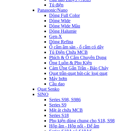
Tủ điện
Panasonic/Nano
Dòng Full Color
Dòng Wide
Dòng Wide Màu
Dòng Halumie
Gen-X
Dòng Refina
Ổ cắm âm sàn - ổ cắm có dây
Tủ Điện Chứa MCB
Phích & Ổ Cắm Chuyên Dụng
Ống Luồn & Phụ Kiện
Cảm Ứng Gắn Trần - Báo Cháy
Quạt trần-quạt hút-các loại quạt
Máy bơm
Cầu dao
Quạt Senko
SINO
Series S98, S986
Series S9
Mặt át chứa MCB
Series S18
Phụ kiện dùng chung cho S18, S98
Hộp âm - Hộp nổi - Đế âm