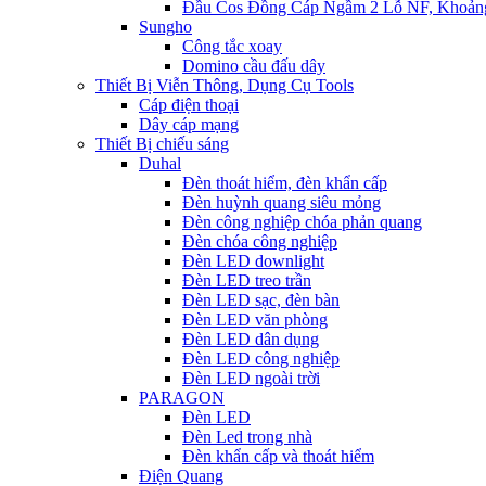
Đầu Cos Đồng Cáp Ngầm 2 Lỗ NF, Khoản
Sungho
Công tắc xoay
Domino cầu đấu dây
Thiết Bị Viễn Thông, Dụng Cụ Tools
Cáp điện thoại
Dây cáp mạng
Thiết Bị chiếu sáng
Duhal
Đèn thoát hiểm, đèn khẩn cấp
Đèn huỳnh quang siêu mỏng
Đèn công nghiệp chóa phản quang
Đèn chóa công nghiệp
Đèn LED downlight
Đèn LED treo trần
Đèn LED sạc, đèn bàn
Đèn LED văn phòng
Đèn LED dân dụng
Đèn LED công nghiệp
Đèn LED ngoài trời
PARAGON
Đèn LED
Đèn Led trong nhà
Đèn khẩn cấp và thoát hiểm
Điện Quang