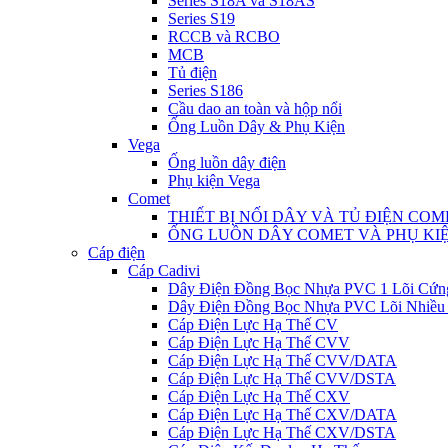
Series S18A và S18AS
Series S19
RCCB và RCBO
MCB
Tủ điện
Series S186
Cầu dao an toàn và hộp nổi
Ống Luồn Dây & Phụ Kiện
Vega
Ống luồn dây điện
Phụ kiện Vega
Comet
THIẾT BỊ NỐI DÂY VÀ TỦ ĐIỆN COM
ỐNG LUỒN DÂY COMET VÀ PHỤ KI
Cáp điện
Cáp Cadivi
Dây Điện Đồng Bọc Nhựa PVC 1 Lõi Cứn
Dây Điện Đồng Bọc Nhựa PVC Lõi Nhiều
Cáp Điện Lực Hạ Thế CV
Cáp Điện Lực Hạ Thế CVV
Cáp Điện Lực Hạ Thế CVV/DATA
Cáp Điện Lực Hạ Thế CVV/DSTA
Cáp Điện Lực Hạ Thế CXV
Cáp Điện Lực Hạ Thế CXV/DATA
Cáp Điện Lực Hạ Thế CXV/DSTA