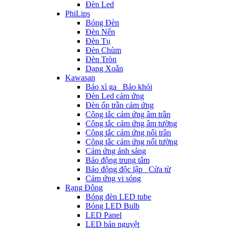
Đèn Led
PhiLips
Bóng Đèn
Đèn Nến
Đèn Tụ
Đèn Chùm
Đèn Tròn
Dạng Xoắn
Kawasan
Báo xì ga_ Báo khói
Đèn Led cảm ứng
Đèn ốp trần cảm ứng
Công tắc cảm ứng âm trần
Công tắc cảm ứng âm tường
Công tắc cảm ứng nổi trần
Công tắc cảm ứng nổi tường
Cảm ứng ánh sáng
Báo động trung tâm
Báo động độc lập_ Cửa từ
Cảm ứng vi sóng
Rạng Đông
Bóng đèn LED tube
Bóng LED Bulb
LED Panel
LED bán nguyệt