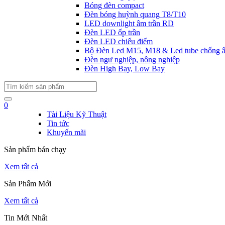
Bóng đèn compact
Đèn bóng huỳnh quang T8/T10
LED downlight âm trần RD
Đèn LED ốp trần
Đèn LED chiếu điểm
Bộ Đèn Led M15, M18 & Led tube chống 
Đèn ngư nghiệp, nông nghiệp
Đèn High Bay, Low Bay
0
Tài Liệu Kỹ Thuật
Tin tức
Khuyến mãi
Sản phẩm bán chạy
Xem tất cả
Sản Phẩm Mới
Xem tất cả
Tin Mới Nhất