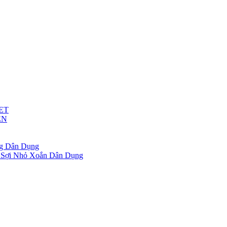
ET
ỆN
g Dân Dụng
 Sợi Nhỏ Xoắn Dân Dụng