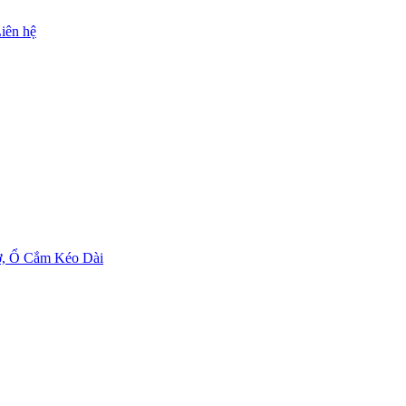
iên hệ
ờ, Ổ Cắm Kéo Dài