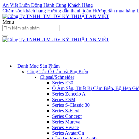
An Việt Luôn Đồng Hành Cùng Khách Hàng
Chăm sóc khách hàng
Hướng dẫn thanh toán
Hướng dẫn mua hàng
L
Menu
Danh Mục Sản Phẩm
Công Tắc Ổ Cắm và Phụ Kiện
Clipsal/Schneider
Series E30
Ổ Âm Sàn, Thiết Bị Cảm Biến, Bộ Hẹn Gi
Series Zencelo A
Series ESM
Series S-Classic 30
Series S-Flexi
Series Concept
Series Mureva
Series Vivace
Series AvatarOn
Cầu dao Easy9 - Acti9