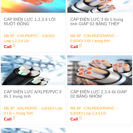
Đặt Hàng
Đặt Hàng
CÁP ĐIỆN LỰC 1,2,3,4 LÕI
CÁP ĐIỆN LỰC 3 lõi 1 trung
RUỘT ĐỒNG
tính GIÁP 02 BĂNG THÉP
Mã SP : C/XLPE/PVC – 0,6/1KV
Mã SP : C/XLPE/DSTA/PVC –
Loại 1,2,3,4 Lõi
0,6/1KV 3 lõi 1 trung tính
Call
Call
Đặt Hàng
Đặt Hàng
CÁP ĐIỆN LỰC A/XLPE/PVC 3
CÁP ĐIỆN LỰC 2,3,4 lõi GIÁP
lõi 1 trung tính
02 BĂNG NHÔM
Mã SP : A/XLPE/PVC – 0,6/1KV Loại
Mã SP : C/XLPE/DATA/PVC –
3 Lõi + Trung Tính
0,6/1KV Loại 2,3,4 Lõi
Call
Call