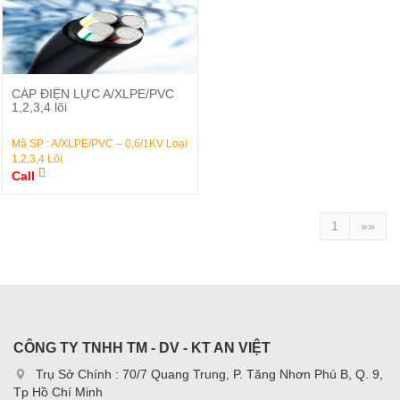
Đặt Hàng
CÁP ĐIỆN LỰC A/XLPE/PVC
1,2,3,4 lõi
Mã SP : A/XLPE/PVC – 0,6/1KV Loại
1,2,3,4 Lõi
Call
1
»»
CÔNG TY TNHH TM - DV - KT AN VIỆT
Trụ Sở Chính : 70/7 Quang Trung, P. Tăng Nhơn Phú B, Q. 9,
Tp Hồ Chí Minh