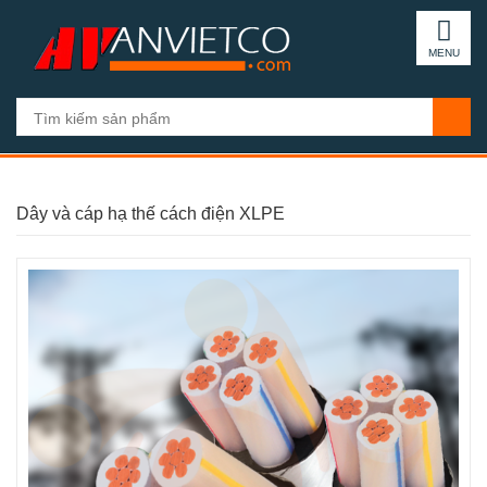
MENU
Dây và cáp hạ thế cách điện XLPE